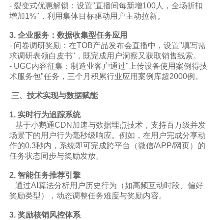
- 裂变式优惠解锁：设置"直播间每新增100人，全场折扣
增加1%"，利用集体目标驱动用户主动拉新。
3. 企业服务：数据收集型任务应用
- 问卷调研奖励：在TOB产品发布会直播中，设置"填写需
求调研表领白皮书"，既完成用户洞察又获取销售线索。
- UGC内容征集：制造业客户通过"上传设备使用案例得技
术服务包"任务，三个月积累行业应用案例库超2000例。
三、技术实现与数据赋能
1. 实时行为追踪系统
基于小鹅通CDN加速与数据埋点技术，支持百万级并发
场景下的用户行为毫秒级响应。例如，在用户完成分享动
作的0.3秒内，系统即可完成跨平台（微信/APP/网页）的
任务状态同步与奖励发放。
2. 智能任务推荐引擎
通过AI算法分析用户历史行为（如高频互动时段、偏好
奖励类型），动态调整任务难度与奖励内容。
3. 奖励核销风控体系