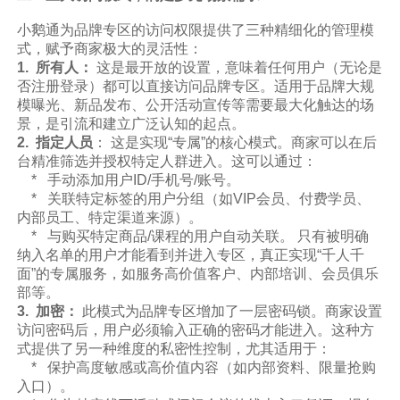
小鹅通为品牌专区的访问权限提供了三种精细化的管理模
式，赋予商家极大的灵活性：
1. 所有人：
这是最开放的设置，意味着任何用户（无论是
否注册登录）都可以直接访问品牌专区。适用于品牌大规
模曝光、新品发布、公开活动宣传等需要最大化触达的场
景，是引流和建立广泛认知的起点。
2. 指定人员
： 这是实现“专属”的核心模式。商家可以在后
台精准筛选并授权特定人群进入。这可以通过：
* 手动添加用户ID/手机号/账号。
* 关联特定标签的用户分组（如VIP会员、付费学员、
内部员工、特定渠道来源）。
* 与购买特定商品/课程的用户自动关联。 只有被明确
纳入名单的用户才能看到并进入专区，真正实现“千人千
面”的专属服务，如服务高价值客户、内部培训、会员俱乐
部等。
3. 加密：
此模式为品牌专区增加了一层密码锁。商家设置
访问密码后，用户必须输入正确的密码才能进入。这种方
式提供了另一种维度的私密性控制，尤其适用于：
* 保护高度敏感或高价值内容（如内部资料、限量抢购
入口）。