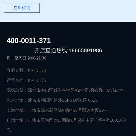
立即咨询
400-0011-371
开店直通热线:18665891986
周一至周日 9:00-21:30
客服支持：hi@icii.cn
运营合作：hi@icii.cn
深圳总部：深圳市南山区科兴科学园A2单元6楼/9楼、D3栋7楼
北京地址：北京市朝阳区朝外Soho B座6层 0610
上海地址：上海市浦东新区浦电路438号双鸽大厦10-F
广州地址：广州市天河区龙口西路1号保利中辰广场A座1601A单
元